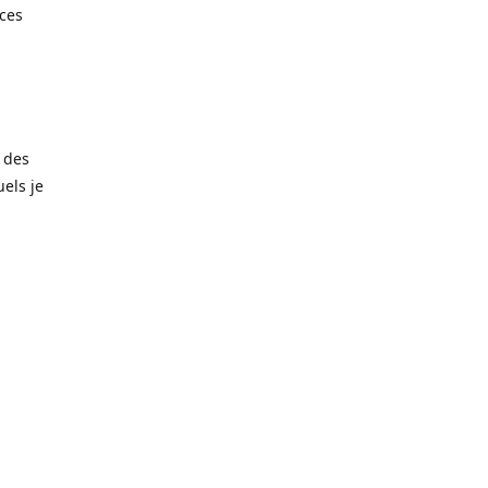
èces
 des
els je
amais trop
matériaux
noxydable
taille de