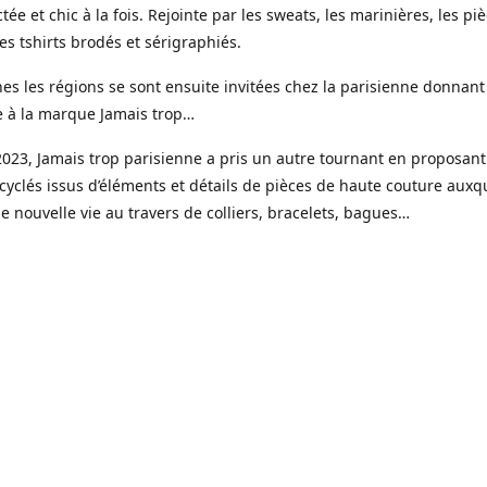
tée et chic à la fois. Rejointe par les sweats, les marinières, les pi
s tshirts brodés et sérigraphiés.
es les régions se sont ensuite invitées chez la parisienne donnant
e à la marque Jamais trop…
023, Jamais trop parisienne a pris un autre tournant en proposant
cyclés issus d’éléments et détails de pièces de haute couture auxqu
 nouvelle vie au travers de colliers, bracelets, bagues…
ui une gamme de bijoux haute fantaisie est venue étoffer l’offre J
e, imaginée et créée dans mon petit atelier parisien.
s réalisées en toute petite quantité, souvent à l’unité, à partir de 
é faits pour durer, des pierres naturelles, de la résine, de l’acier i
r fin 18 ou 24 k.
sure est un élément clé avec la possibilité de choisir sa couleur, la 
x et les éléments qui le compose.