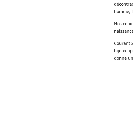
décontrac
homme, le
Nos copin
naissanc
Courant 2
bijoux up
donne une
Aujourd’h
parisienn
Des pièce
de qualit
doré à l’o
Le sur me
son bijou