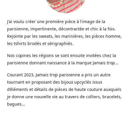
J'ai voulu créer une première pièce à l'image de la
parisienne, impertinente, décontractée et chic à la fois.
Rejointe par les sweats, les marinières, les pièces homme,
les tshirts brodés et sérigraphiés.
Nos copines les régions se sont ensuite invitées chez la
parisienne donnant naissance à la marque Jamais trop…
Courant 2023, Jamais trop parisienne a pris un autre
tournant en proposant des bijoux upcyclés issus
d’éléments et détails de pièces de haute couture auxquels
je donne une nouvelle vie au travers de colliers, bracelets,
bagues…
Aujourd’hui une gamme de bijoux haute fantaisie est
venue étoffer l’offre Jamais trop parisienne, imaginée et
créée dans mon petit atelier parisien.