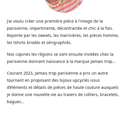
J'ai voulu créer une première pièce à l'image de la
parisienne, impertinente, décontractée et chic à la fois.
Rejointe par les sweats, les marinières, les pièces homme,
les tshirts brodés et sérigraphiés.
Nos copines les régions se sont ensuite invitées chez la
parisienne donnant naissance à la marque Jamais trop…
Courant 2023, Jamais trop parisienne a pris un autre
tournant en proposant des bijoux upcyclés issus
d’éléments et détails de pièces de haute couture auxquels
je donne une nouvelle vie au travers de colliers, bracelets,
bagues…
Aujourd’hui une gamme de bijoux haute fantaisie est
venue étoffer l’offre Jamais trop parisienne, imaginée et
créée dans mon petit atelier parisien.