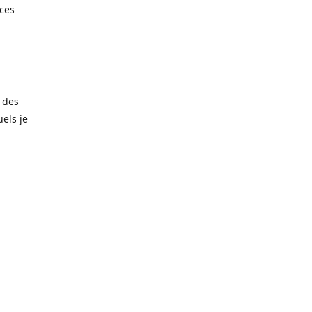
èces
 des
els je
amais trop
matériaux
noxydable
taille de