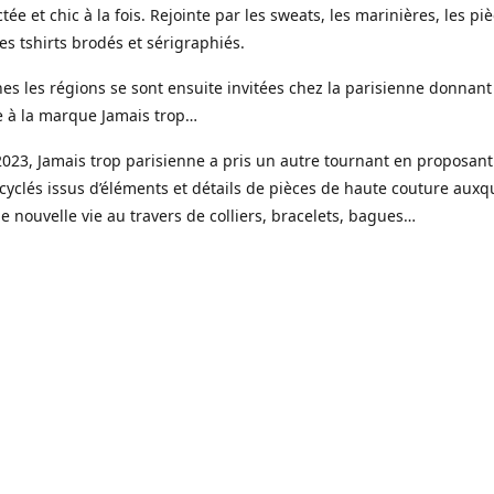
tée et chic à la fois. Rejointe par les sweats, les marinières, les pi
s tshirts brodés et sérigraphiés.
es les régions se sont ensuite invitées chez la parisienne donnant
e à la marque Jamais trop…
023, Jamais trop parisienne a pris un autre tournant en proposant
cyclés issus d’éléments et détails de pièces de haute couture auxqu
 nouvelle vie au travers de colliers, bracelets, bagues…
ui une gamme de bijoux haute fantaisie est venue étoffer l’offre J
e, imaginée et créée dans mon petit atelier parisien.
s réalisées en toute petite quantité, souvent à l’unité, à partir de 
é faits pour durer, des pierres naturelles, de la résine, de l’acier i
r fin 18 ou 24 k.
sure est un élément clé avec la possibilité de choisir sa couleur, la 
x et les éléments qui le compose.