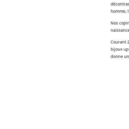
décontrac
homme, le
Nos copin
naissanc
Courant 2
bijoux up
donne une
Aujourd’h
parisienn
Des pièce
de qualit
doré à l’o
Le sur me
son bijou