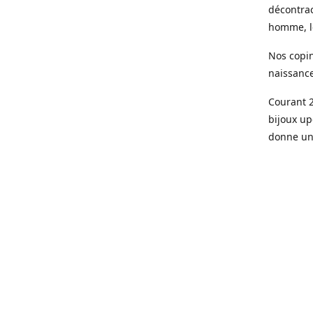
décontrac
homme, le
Nos copin
naissanc
Courant 2
bijoux up
donne une
Aujourd’h
parisienn
Des pièce
de qualit
doré à l’o
Le sur me
son bijou