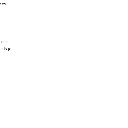
èces
 des
els je
amais trop
matériaux
noxydable
taille de