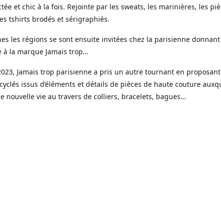
tée et chic à la fois. Rejointe par les sweats, les marinières, les pi
s tshirts brodés et sérigraphiés.
es les régions se sont ensuite invitées chez la parisienne donnant
e à la marque Jamais trop…
023, Jamais trop parisienne a pris un autre tournant en proposant
cyclés issus d’éléments et détails de pièces de haute couture auxqu
 nouvelle vie au travers de colliers, bracelets, bagues…
ui une gamme de bijoux haute fantaisie est venue étoffer l’offre J
e, imaginée et créée dans mon petit atelier parisien.
s réalisées en toute petite quantité, souvent à l’unité, à partir de 
é faits pour durer, des pierres naturelles, de la résine, de l’acier i
r fin 18 ou 24 k.
sure est un élément clé avec la possibilité de choisir sa couleur, la 
x et les éléments qui le compose.