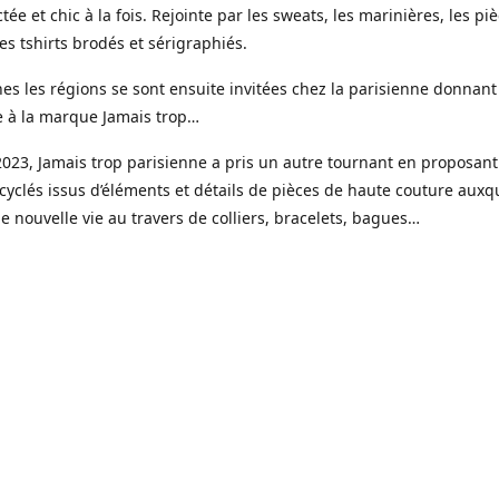
tée et chic à la fois. Rejointe par les sweats, les marinières, les pi
s tshirts brodés et sérigraphiés.
es les régions se sont ensuite invitées chez la parisienne donnant
e à la marque Jamais trop…
023, Jamais trop parisienne a pris un autre tournant en proposant
cyclés issus d’éléments et détails de pièces de haute couture auxqu
 nouvelle vie au travers de colliers, bracelets, bagues…
ui une gamme de bijoux haute fantaisie est venue étoffer l’offre J
e, imaginée et créée dans mon petit atelier parisien.
s réalisées en toute petite quantité, souvent à l’unité, à partir de 
é faits pour durer, des pierres naturelles, de la résine, de l’acier i
r fin 18 ou 24 k.
sure est un élément clé avec la possibilité de choisir sa couleur, la 
x et les éléments qui le compose.