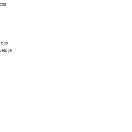
èces
 des
els je
amais trop
matériaux
noxydable
taille de