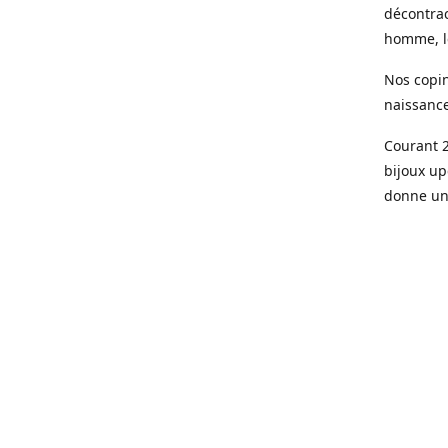
décontrac
homme, le
Nos copin
naissanc
Courant 2
bijoux up
donne une
Aujourd’h
parisienn
Des pièce
de qualit
doré à l’o
Le sur me
son bijou