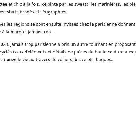
tée et chic à la fois. Rejointe par les sweats, les marinières, les pi
s tshirts brodés et sérigraphiés.
es les régions se sont ensuite invitées chez la parisienne donnant
e à la marque Jamais trop…
023, Jamais trop parisienne a pris un autre tournant en proposant
cyclés issus d’éléments et détails de pièces de haute couture auxqu
 nouvelle vie au travers de colliers, bracelets, bagues…
ui une gamme de bijoux haute fantaisie est venue étoffer l’offre J
e, imaginée et créée dans mon petit atelier parisien.
s réalisées en toute petite quantité, souvent à l’unité, à partir de 
é faits pour durer, des pierres naturelles, de la résine, de l’acier i
r fin 18 ou 24 k.
sure est un élément clé avec la possibilité de choisir sa couleur, la 
x et les éléments qui le compose.