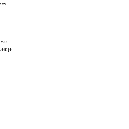
èces
 des
els je
amais trop
matériaux
noxydable
taille de