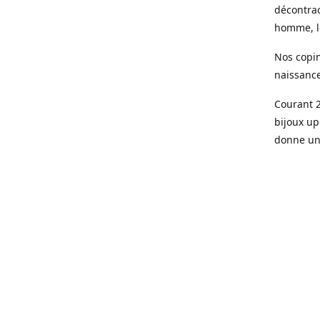
décontrac
homme, le
Nos copin
naissanc
Courant 2
bijoux up
donne une
Aujourd’h
parisienn
Des pièce
de qualit
doré à l’o
Le sur me
son bijou