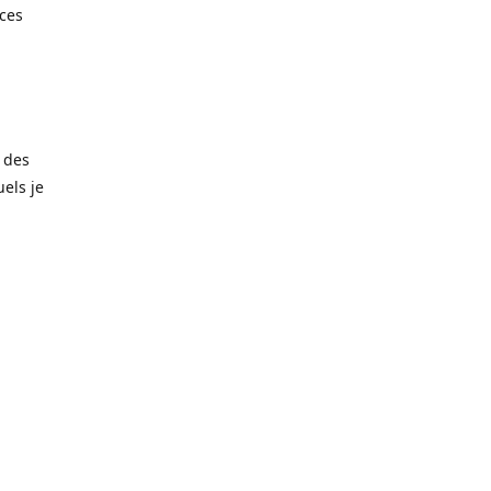
èces
 des
els je
amais trop
matériaux
noxydable
taille de