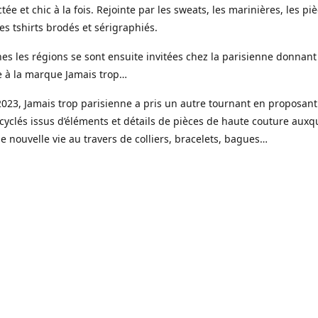
tée et chic à la fois. Rejointe par les sweats, les marinières, les pi
s tshirts brodés et sérigraphiés.
es les régions se sont ensuite invitées chez la parisienne donnant
e à la marque Jamais trop…
023, Jamais trop parisienne a pris un autre tournant en proposant
cyclés issus d’éléments et détails de pièces de haute couture auxqu
 nouvelle vie au travers de colliers, bracelets, bagues…
ui une gamme de bijoux haute fantaisie est venue étoffer l’offre J
e, imaginée et créée dans mon petit atelier parisien.
s réalisées en toute petite quantité, souvent à l’unité, à partir de 
é faits pour durer, des pierres naturelles, de la résine, de l’acier i
r fin 18 ou 24 k.
sure est un élément clé avec la possibilité de choisir sa couleur, la 
x et les éléments qui le compose.