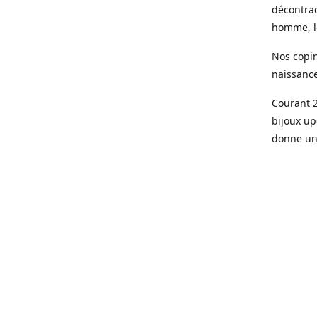
décontrac
homme, le
Nos copin
naissanc
Courant 2
bijoux up
donne une
Aujourd’h
parisienn
Des pièce
de qualit
doré à l’o
Le sur me
son bijou