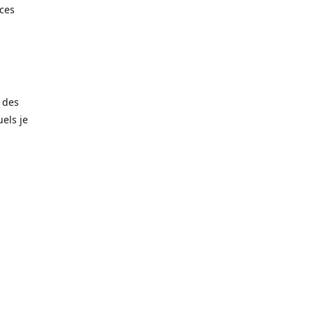
èces
 des
els je
amais trop
matériaux
noxydable
taille de