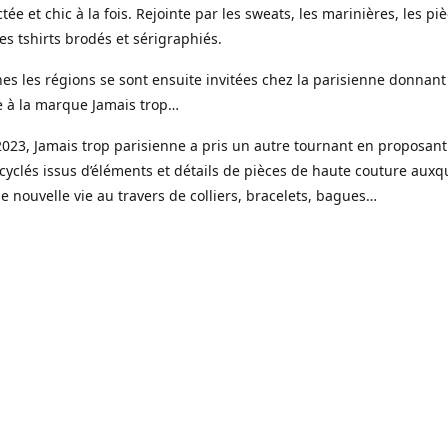
tée et chic à la fois. Rejointe par les sweats, les marinières, les pi
s tshirts brodés et sérigraphiés.
es les régions se sont ensuite invitées chez la parisienne donnant
e à la marque Jamais trop…
023, Jamais trop parisienne a pris un autre tournant en proposant
cyclés issus d’éléments et détails de pièces de haute couture auxqu
 nouvelle vie au travers de colliers, bracelets, bagues…
ui une gamme de bijoux haute fantaisie est venue étoffer l’offre J
e, imaginée et créée dans mon petit atelier parisien.
s réalisées en toute petite quantité, souvent à l’unité, à partir de 
é faits pour durer, des pierres naturelles, de la résine, de l’acier i
r fin 18 ou 24 k.
sure est un élément clé avec la possibilité de choisir sa couleur, la 
x et les éléments qui le compose.