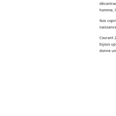
décontrac
homme, le
Nos copin
naissanc
Courant 2
bijoux up
donne une
Aujourd’h
parisienn
Des pièce
de qualit
doré à l’o
Le sur me
son bijou