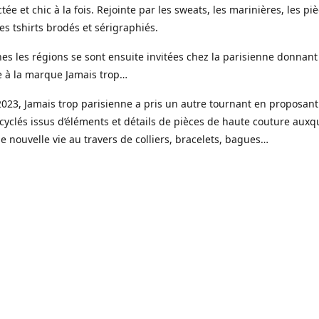
tée et chic à la fois. Rejointe par les sweats, les marinières, les pi
s tshirts brodés et sérigraphiés.
es les régions se sont ensuite invitées chez la parisienne donnant
e à la marque Jamais trop…
023, Jamais trop parisienne a pris un autre tournant en proposant
cyclés issus d’éléments et détails de pièces de haute couture auxqu
 nouvelle vie au travers de colliers, bracelets, bagues…
ui une gamme de bijoux haute fantaisie est venue étoffer l’offre J
e, imaginée et créée dans mon petit atelier parisien.
s réalisées en toute petite quantité, souvent à l’unité, à partir de 
é faits pour durer, des pierres naturelles, de la résine, de l’acier i
r fin 18 ou 24 k.
sure est un élément clé avec la possibilité de choisir sa couleur, la 
x et les éléments qui le compose.