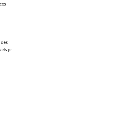
èces
 des
els je
amais trop
matériaux
noxydable
taille de