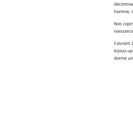
décontrac
homme, le
Nos copin
naissanc
Courant 2
bijoux up
donne une
Aujourd’h
parisienn
Des pièce
de qualit
doré à l’o
Le sur me
son bijou